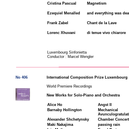
Cristina Pascual
Magnetis
Ezequiel Menalled
and everything was deat
Frank Zabel
Chant de la Lave
Lorenc Xhuvani
di tenue vivo chiarore
Luxembourg Sinfonietta
Conductor : Marcel Wengler
No 406
International Composition Prize Luxembourg
World Premiere Recordings
New Works for Solo-Piano and Orchestra
Alice Ho
Angst II
Barnaby Hollington
Mechanical
Avunculogratula
Alexander Shchetynsky
Chamber Concer
Maki Nakajima
passing rain