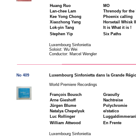
Huang Ruo
MO
Lan-chee Lam
Threnody for the
Kee Yong Chong
Phoenix calling
Xiaozhong Yang
Horsetail Whisk I
Lok-yin Tang
It is What it is !
Stephen Yip
Six Paths
Luxembourg Sinfonietta
Soloist: Wu Wei
Conductor: Marcel Wengler
No 409
Luxembourg Sinfonietta dans la Grande Régi
World Premiere Recordings
François Bousch
Graoully
Arne Gieshoff
Nachtreise
Jürgen Blume
Polychromie
Natalya Chepelyuk
e/statico
Luc Rollinger
Luggaldimmeran
William Attwood
En Frente
Luxembourg Sinfonietta