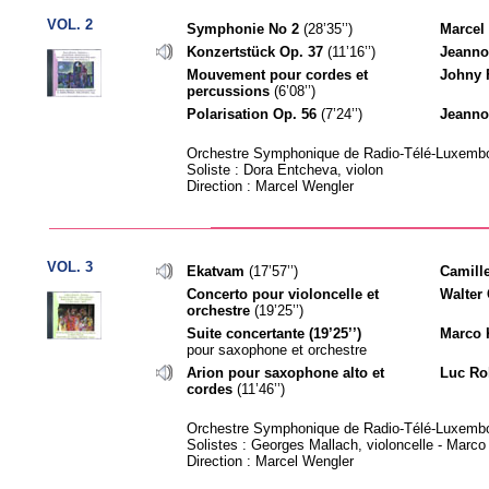
VOL. 2
Symphonie No 2
(28’35’’)
Marcel
Konzertstück Op. 37
(11’16’’)
Jeanno
Mouvement pour cordes et
Johny F
percussions
(6’08’’)
Polarisation Op. 56
(7’24’’)
Jeanno
Orchestre Symphonique de Radio-Télé-Luxemb
Soliste : Dora Entcheva, violon
Direction : Marcel Wengler
VOL. 3
Ekatvam
(17’57’’)
Camill
Concerto pour violoncelle et
Walter 
orchestre
(19’25’’)
Suite concertante (19’25’’)
Marco 
pour saxophone et orchestre
Arion pour saxophone alto et
Luc Ro
cordes
(11’46’’)
Orchestre Symphonique de Radio-Télé-Luxemb
Solistes : Georges Mallach, violoncelle - Marc
Direction : Marcel Wengler