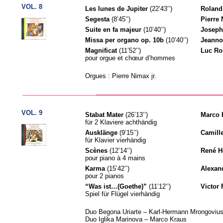
VOL. 8
Les lunes de Jupiter
(22’43’’)
Roland
Segesta
(8’45’’)
Pierre 
Suite en fa majeur
(10’40’’)
Joseph
Missa per organo op. 10b
(10’40’’)
Jeanno
Magnificat
(11’52’’)
Luc Ro
pour orgue et chœur d’hommes
Orgues : Pierre Nimax jr.
VOL. 9
Stabat Mater
(26’13’’)
Marco 
für 2 Klaviere achthändig
Ausklänge
(9’15’’)
Camill
für Klavier vierhändig
Scènes
(12’14’’)
René 
pour piano à 4 mains
Karma
(15’42’’)
Alexan
pour 2 pianos
“Was ist…(Goethe)”
(11’12’’)
Victor 
Spiel für Flügel vierhändig
Duo Begona Uriarte – Karl-Hermann Mrongoviu
Duo Iglika Marinova – Marco Kraus