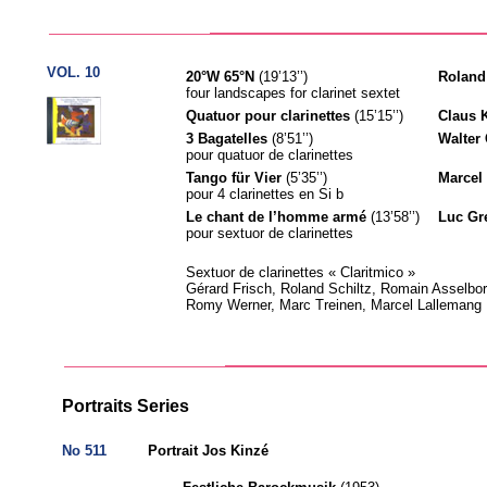
VOL. 10
20°W 65°N
(19’13’’)
Roland
four landscapes for clarinet sextet
Quatuor pour clarinettes
(15’15’’)
Claus 
3 Bagatelles
(8’51’’)
Walter 
pour quatuor de clarinettes
Tango für Vier
(5’35’’)
Marcel
pour 4 clarinettes en Si b
Le chant de l’homme armé
(13’58’’)
Luc Gr
pour sextuor de clarinettes
Sextuor de clarinettes « Claritmico »
Gérard Frisch, Roland Schiltz, Romain Asselbor
Romy Werner, Marc Treinen, Marcel Lallemang
Portraits Series
No 511
Portrait Jos Kinzé