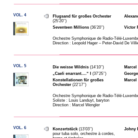
VOL. 4
Flugsand für großes Orchester
Alexan
(25’20’’)
Seventeen Millions
(36’20’’)
Victor 
Orchestre Symphonique de Radio-Télé-Luxemb
Direction : Leopold Hager – Peter-David De Villi
VOL. 5
Die weisse Wildnis
(14’10’’)
Marcel
„Caeli enarrant….“ I
(37’25’’)
George
Konstellationen für großes
Marcel
Orchester
(22’17’’)
Orchestre Symphonique de Radio-Télé-Luxemb
Soliste : Louis Landuyt, baryton
Direction : Marcel Wengler
VOL. 6
Konzertstück
(13’03’’)
Johny F
pour tuba solo, orchestre à cordes,