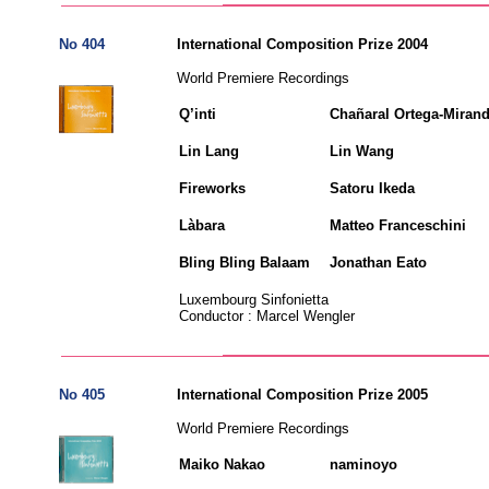
No 404
International Composition Prize 2004
World Premiere Recordings
Q’inti
Chañaral Ortega-Mira
Lin Lang
Lin Wan
Fireworks
Satoru Ik
Làbara
Matteo Francesch
Bling Bling Balaam
Jonathan E
Luxembourg Sinfonietta
Conductor : Marcel Wengler
No 405
International Composition Prize 2005
World Premiere Recordings
Maiko Nakao
naminoyo