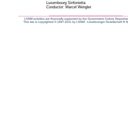
Luxembourg Sinfonietta
Conductor: Marcel Wengler
LGNM activities are financially supported by the Government Culture Departm
This site is copyrighted © 1997-2011 by LGNM - Lëtzebuerger Gesellschaft fir N