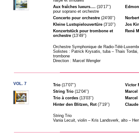
harpe et timbales
Aux fraîches lueurs….
(10’17’’)
Edmon
pour soprano et orchestre
Concerto pour orchestre
(24’00’’)
Norber
Kleine Lustspielouvertüre
(3’10’’)
Jos Ki
Konzertstück pour trombone et
René M
orchestre
(13’49’’)
Orchestre Symphonique de Radio-Télé-Luxemb
Solistes : Patrick Krysatis, tuba – Thais Tordai, 
trombone
Direction : Marcel Wengler
VOL. 7
Trio
(17’07’’)
Victor 
String Trio
(12’04’’)
Marcel
Trio à cordes
(13’03’’)
Marcel
Hinter den Blitzen, Rot
(7’19’’)
Claude
String Trio
Vania Lecuit, violin – Kris Landsverk, alto – Hen