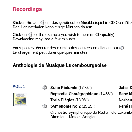
Recordings
Klicken Sie auf
um das gewünschte Musikbeispiel in CD-Qualität z
Das Herunterladen kann einige Minuten dauern.
Click on
for the example you wish to hear (in CD quality).
Downloading may last a few minutes
Vous pouvez écouter des extraits des oeuvres en cliquant sur
Le chargement peut durer quelques minutes.
Anthologie de Musique Luxembourgeoise
VOL. 1
Suite Picturale
(17’55’’)
Jules 
Rapsodie Chorégraphique
(14’38’’)
René M
Trois Elégies
(13’08’’)
Norber
Symphonie No 2
(15’25’’)
René 
Orchestre Symphonique de Radio-Télé-Luxemb
Direction : Marcel Wengler