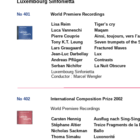
Luxembourg Sinfonietta
No 401
World Premiere Recordings
Lisa Reim
Tiger’s cry
Luca Vanneschi
Maqam
Pierre Couprie
Ainsi, toujours, vers l
Tony K.T. Leung
Seven trumpets of the 
Lars Graugaard
Fractured Waves
Jean-Luc Darbellay
Lux
Andreas Pflüger
Contrasts
Serban Nichifor
La Nuit Obscure
Luxembourg Sinfonietta
Conductor : Marcel Wengler
No 402
International Composition Prize 2002
World Premiere Recordings
Carsten Hennig
Ausflug nach Sing-Sing
Stéphane Altier
Treize Fragments de la
Nicholas Sackman
Ballo
Thoma Simaku
Luxonorité