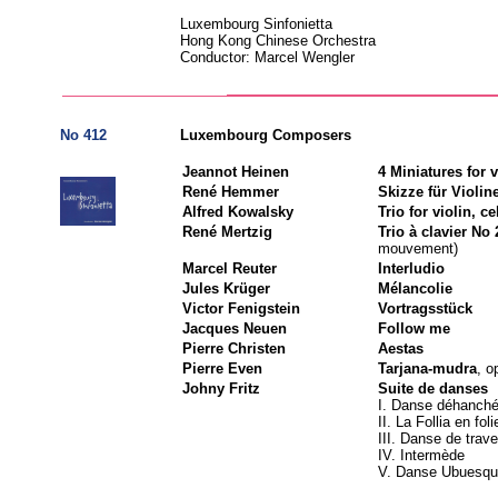
Luxembourg Sinfonietta
Hong Kong Chinese Orchestra
Conductor: Marcel Wengler
No 412
Luxembourg Composers
Jeannot Heinen
4 Miniatures for 
René Hemmer
Skizze für Violin
Alfred Kowalsky
Trio for violin, c
René Mertzig
Trio à clavier No 
mouvement)
Marcel Reuter
Interludio
Jules Krüger
Mélancolie
Victor Fenigstein
Vortragsstück
Jacques Neuen
Follow me
Pierre Christen
Aestas
Pierre Even
Tarjana-mudra
, o
Johny Fritz
Suite de danses
I. Danse déhanch
II. La Follia en foli
III. Danse de trave
IV. Intermède
V. Danse Ubuesq