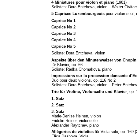
4 Miniatures pour violon et piano
(1981)
Solistes: Dora Entcheva, violon – Walter Civitar
5 Caprices Luxembourgeois
pour violon seul, 
Caprice No 1
Caprice No 2
Caprice No 3
Caprice No 4
Caprice No 5
Soliste: Dora Entcheva, violon
Aspekte über den Minutenwalzer von Chopin
für Klavier, op. 66
Soliste: Radka Chomakova, piano
Impressions sur la procession dansante d‘E
Duo pour deux violons, op. 116 No 2
Solistes: Dora Entcheva, violon – Peter Entchev
Trio für Violine, Violoncello und Klavier
, op.
1. Satz
2. Satz
3. Satz
Marie-Denise Heinen, violon
Fridolin Reiner, violoncelle
Alexander Raytchev, piano
Allégories de violettes
für Viola solo, op. 169 
Elica Dashova, Viola