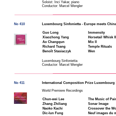
Soloist: Inci Yakar, piano
Conductor: Marcel Wengler
No 410
Luxembourg Sinfonietta - Europe meets Chin
Guo Long
Immensity
Xiaozhong Yang
Horsetail Whisk I
Ao Changqun
Mix II
Richard Tsang
Temple Rituals
Benoît Stasiaczyk
Wen
Luxembourg Sinfonietta
Conductor: Marcel Wengler
No 411
International Composition Prize Luxembourg
World Premiere Recordings
Chun-wei Lee
The Music of Pai
Zhang Zhiliang
Sonar Image
Naoko Kachi
Crossover the Wo
Dic-lun Fung
Neuf images du m